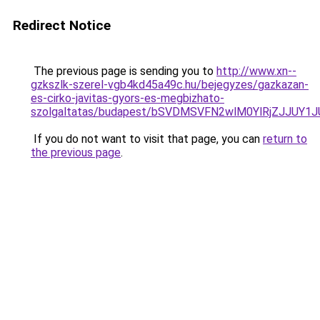
Redirect Notice
The previous page is sending you to
http://www.xn--
gzkszlk-szerel-vgb4kd45a49c.hu/bejegyzes/gazkazan-
es-cirko-javitas-gyors-es-megbizhato-
szolgaltatas/budapest/bSVDMSVFN2wlM0YlRjZJJ
If you do not want to visit that page, you can
return to
the previous page
.