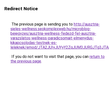
Redirect Notice
The previous page is sending you to
http://ausztria-
sieles-wellness.seokomplexweb.hu/microblog-
bejegyzes/ausztria-wellness-fedezd-fel-ausztria-
varazslatos-wellness-paradicsomait-elmenydus-
kikapcsolodas-testnek-es-
leleknek/emod/JTA2JUIyJUYyY2ZqJUM3JURGJTg3J
If you do not want to visit that page, you can
return to
the previous page
.